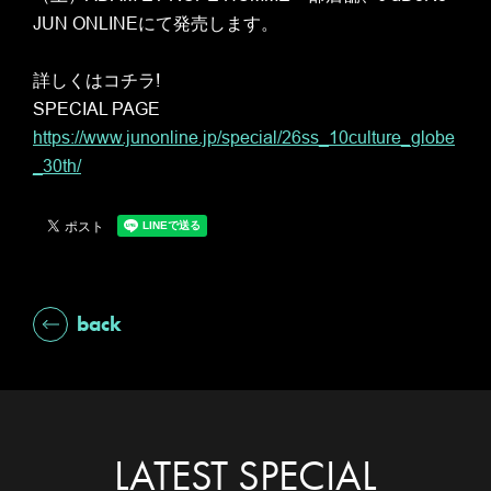
JUN ONLINEにて発売します。
詳しくはコチラ!
SPECIAL PAGE
https://www.junonline.jp/special/26ss_10culture_globe
_30th/
back
LATEST SPECIAL