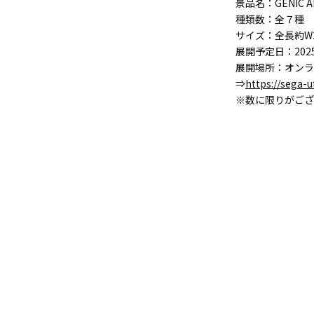
景品名：GENIC ANI
種類数：全７種
サイズ：全長約W2
展開予定日：2025年
展開場所：オンラ
⇒
https://sega-
※数に限りがござ