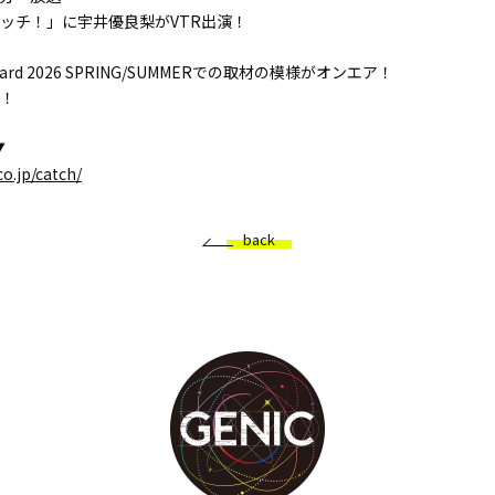
ッチ！」に宇井優良梨がVTR出演！
lsAward 2026 SPRING/SUMMERでの取材の模様がオンエア！
！
▼
co.jp/catch/
back