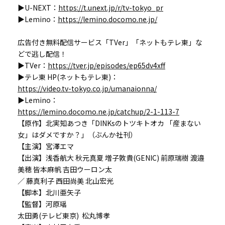
▶U-NEXT：
https://t.unext.jp/r/tv-tokyo_pr
▶Lemino：
https://lemino.docomo.ne.jp/
広告付き無料配信サービス「TVer」「ネットもテレ東」な
どで逃し配信！
▶TVer：
https://tver.jp/episodes/ep65dv4xff
▶テレ東 HP(ネットもテレ東)：
https://video.tv-tokyo.co.jp/umanaionna/
▶Lemino：
https://lemino.docomo.ne.jp/catchup/2-1-113-7
【原作】北実知あつき「DINKsのトツキトオカ 「産まない
女」はダメですか？」（ぶんか社刊）
【主演】宮澤エマ
【出演】浅香航大 秋元真夏 増子敦貴(GENIC) 前原瑞樹 渡邉
美穂 皆本麻帆 吉田ウーロン太
／ 藤真利子 西田尚美 北山宏光
【脚本】北川亜矢子
【監督】河原瑶
太田勇(テレビ東京) 松丸博孝