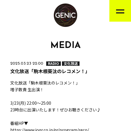
MEDIA
RADIO
文化放送
2025.03.23 22:00
文化放送「駒木根葵汰のレコメン！」
文化放送「駒木根葵汰のレコメン！」
増子敦貴 生出演！
3/23(月) 22:00～25:00
23時台に出演いたします！ぜひお聴きください♪
番組HP▼
https://www.joqr.co.jp/qr/program/reco/