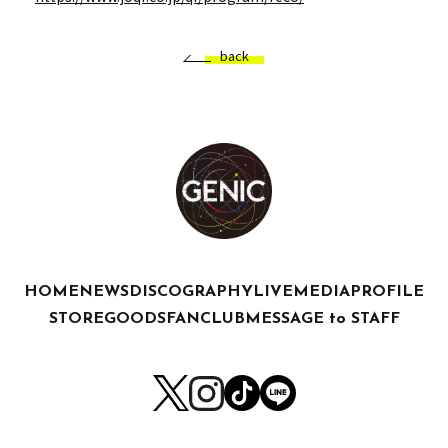
back
HOME
NEWS
DISCOGRAPHY
LIVE
MEDIA
PROFILE
STORE
GOODS
FANCLUB
MESSAGE to STAFF