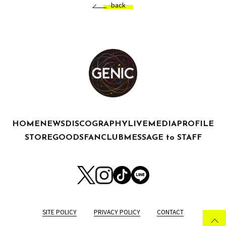
back
HOME
NEWS
DISCOGRAPHY
LIVE
MEDIA
PROFILE
STORE
GOODS
FANCLUB
MESSAGE to STAFF
SITE POLICY
PRIVACY POLICY
CONTACT