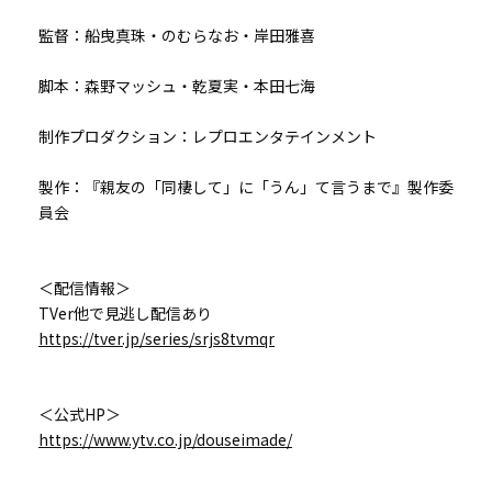
監督：船曳真珠・のむらなお・岸田雅喜
脚本：森野マッシュ・乾夏実・本田七海
制作プロダクション：レプロエンタテインメント
製作：『親友の「同棲して」に「うん」て言うまで』製作委
員会
＜配信情報＞
TVer他で見逃し配信あり
https://tver.jp/series/srjs8tvmqr
＜公式HP＞
https://www.ytv.co.jp/douseimade/