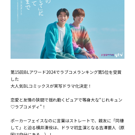
第15回BLアワード2024でラブコメランキング第5位を受賞
した
大人気BLコミックスが実写ドラマ化決定！
恋愛と友情の狭間で揺れ動くピュアで等身大な“じれキュン
♡ラブコメディ”！
ポーカーフェイスなのに言葉はストレートで、親友に「同棲
して」と迫る横井湊役は、ドラマ初主演となる吉澤要人（原
因は自分にある。）！