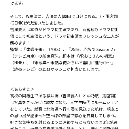
けます。
そして、W主演に、吉澤要人(原因は自分にある。) ・雨宮翔
(GENIC)が決定いたしました。
吉澤要人は本作がドラマ初主演であり、雨宮翔もドラマ初出
演にして初主演という、ドラマ初主演のフレッシュな二人が
務めます！
監督は『体感予報』（MBS）、『25時、赤坂で Season2』
（テレビ東京）の船曳真珠。脚本は『VRおじさんの初恋』
（NHK）、『未成年～未熟な俺たちは不器用に進行中～』
（読売テレビ）の森野マッシュが担当いたします。
＜あらすじ＞
高校の同級生である横井湊（吉澤要人）と中乃航（雨宮翔）
は写真をきっかけに親友になり、大学生時代にルームシェア
をしていた。就職で北海道へ行く湊を見送った航は、親友と
の思い出が詰まった空っぽの部屋で恋心を自覚してしまう。
好きな気持ちを封じるように連絡すらとらないまま3年が過
ぎたころ、地元の写真館で働く航のもとに、湊から転勤で地