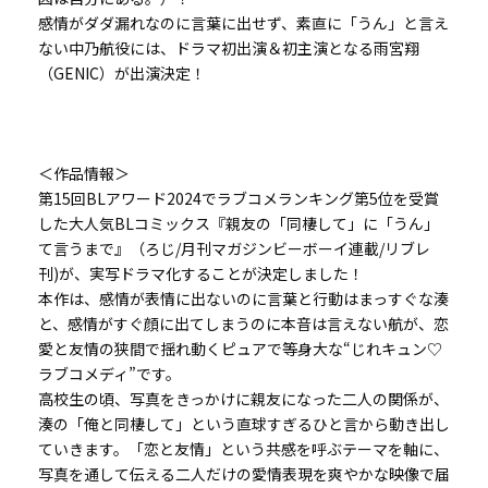
感情がダダ漏れなのに言葉に出せず、素直に「うん」と言え
ない中乃航役には、ドラマ初出演＆初主演となる雨宮翔
（GENIC）が出演決定！
＜作品情報＞
第15回BLアワード2024でラブコメランキング第5位を受賞
した大人気BLコミックス『親友の「同棲して」に「うん」
て言うまで』（ろじ/月刊マガジンビーボーイ連載/リブレ
刊)が、実写ドラマ化することが決定しました！
本作は、感情が表情に出ないのに言葉と行動はまっすぐな湊
と、感情がすぐ顔に出てしまうのに本音は言えない航が、恋
愛と友情の狭間で揺れ動くピュアで等身大な“じれキュン♡
ラブコメディ”です。
高校生の頃、写真をきっかけに親友になった二人の関係が、
湊の「俺と同棲して」という直球すぎるひと言から動き出し
ていきます。「恋と友情」という共感を呼ぶテーマを軸に、
写真を通して伝える二人だけの愛情表現を爽やかな映像で届