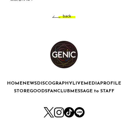
back
HOME
NEWS
DISCOGRAPHY
LIVE
MEDIA
PROFILE
STORE
GOODS
FANCLUB
MESSAGE to STAFF