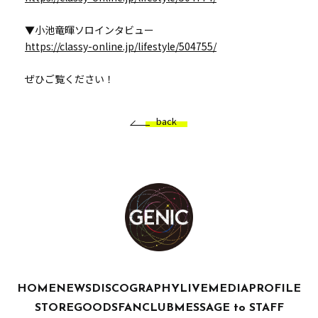
▼小池竜暉ソロインタビュー
https://classy-online.jp/lifestyle/504755/
ぜひご覧ください！
back
HOME
NEWS
DISCOGRAPHY
LIVE
MEDIA
PROFILE
STORE
GOODS
FANCLUB
MESSAGE to STAFF