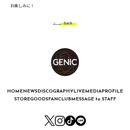
お楽しみに！
back
HOME
NEWS
DISCOGRAPHY
LIVE
MEDIA
PROFILE
STORE
GOODS
FANCLUB
MESSAGE to STAFF