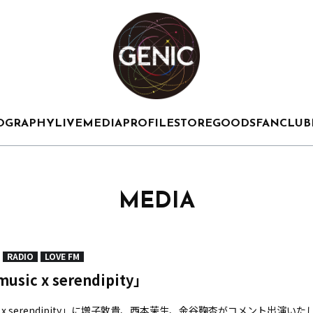
OGRAPHY
LIVE
MEDIA
PROFILE
STORE
GOODS
FANCLUB
MEDIA
RADIO
LOVE FM
usic x serendipity」
x serendipity」
に増子敦貴、西本茉生、金谷鞠杏がコメント出演いた