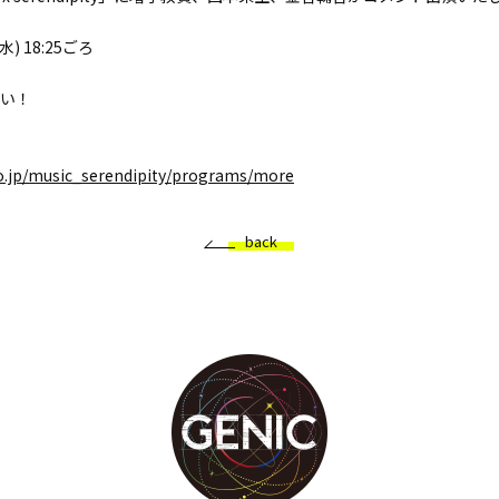
水) 18:25ごろ
い！
co.jp/music_serendipity/programs/more
back