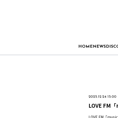
HOME
NEWS
DISC
2025.12.24 15:00
LOVE FM「m
LOVE FM「music 