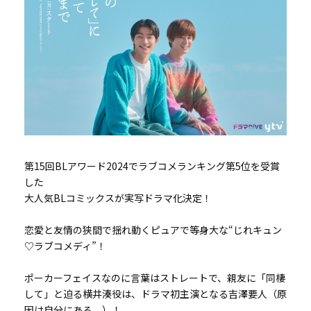
第15回BLアワード2024でラブコメランキング第5位を受賞
した
大人気BLコミックスが実写ドラマ化決定！
恋愛と友情の狭間で揺れ動くピュアで等身大な“じれキュン
♡ラブコメディ”！
ポーカーフェイスなのに言葉はストレートで、親友に「同棲
して」と迫る横井湊役は、ドラマ初主演となる吉澤要人（原
因は自分にある。）！