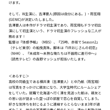
けます。
そして、W主演に、吉澤要人(原因は自分にある。) ・雨宮翔
(GENIC)が決定いたしました。
吉澤要人は本作がドラマ初主演であり、雨宮翔もドラマ初出
演にして初主演という、ドラマ初主演のフレッシュな二人が
務めます！
監督は『体感予報』（MBS）、『25時、赤坂で Season2』
（テレビ東京）の船曳真珠。脚本は『VRおじさんの初恋』
（NHK）、『未成年～未熟な俺たちは不器用に進行中～』
（読売テレビ）の森野マッシュが担当いたします。
＜あらすじ＞
高校の同級生である横井湊（吉澤要人）と中乃航（雨宮翔）
は写真をきっかけに親友になり、大学生時代にルームシェア
をしていた。就職で北海道へ行く湊を見送った航は、親友と
の思い出が詰まった空っぽの部屋で恋心を自覚してしまう。
好きな気持ちを封じるように連絡すらとらないまま3年が過
ぎたころ、地元の写真館で働く航のもとに、湊から転勤で地