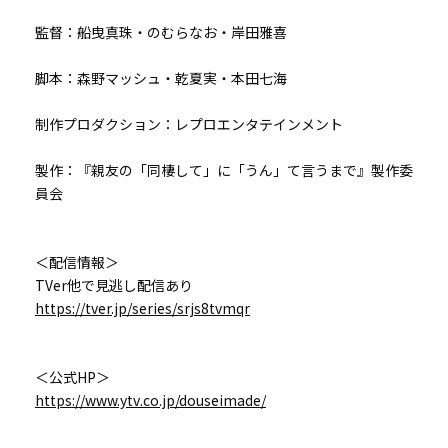
監督：船曳真珠・のむらなお・岸田雅喜
脚本：森野マッシュ・乾夏実・本田七海
制作プロダクション：レプロエンタテインメント
製作：『親友の「同棲して」に「うん」て言うまで』製作委
員会
＜配信情報＞
TVer他で見逃し配信あり
https://tver.jp/series/srjs8tvmqr
＜公式HP＞
https://www.ytv.co.jp/douseimade/