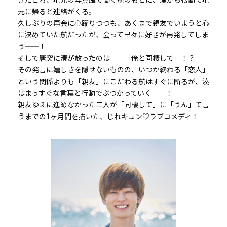
元に帰ると連絡がくる。
久しぶりの再会に心躍りつつも、あくまで親友でいようと心
に決めていた航だったが、会って早々に好きが再発してしま
う——！
そして唐突に湊が放ったのは——「俺と同棲して」！？
その発言に嬉しさを隠せないものの、いつか終わる「恋人」
という関係よりも「親友」にこだわる航はすぐに断るが、湊
はまっすぐな言葉と行動でぶつかっていく——！
親友ゆえに進めなかった二人が「同棲して」に「うん」て言
うまでの1ヶ月間を描いた、じれキュン♡ラブコメディ！