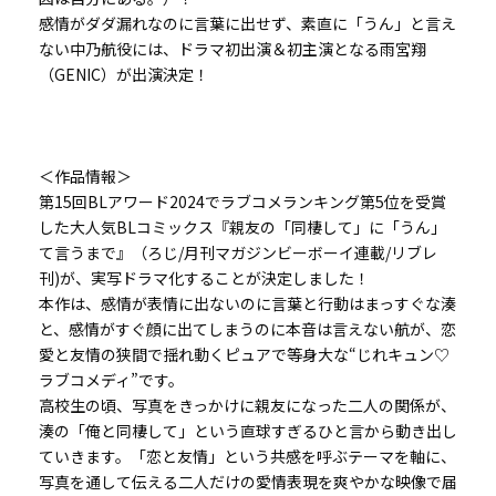
感情がダダ漏れなのに言葉に出せず、素直に「うん」と言え
ない中乃航役には、ドラマ初出演＆初主演となる雨宮翔
（GENIC）が出演決定！
＜作品情報＞
第15回BLアワード2024でラブコメランキング第5位を受賞
した大人気BLコミックス『親友の「同棲して」に「うん」
て言うまで』（ろじ/月刊マガジンビーボーイ連載/リブレ
刊)が、実写ドラマ化することが決定しました！
本作は、感情が表情に出ないのに言葉と行動はまっすぐな湊
と、感情がすぐ顔に出てしまうのに本音は言えない航が、恋
愛と友情の狭間で揺れ動くピュアで等身大な“じれキュン♡
ラブコメディ”です。
高校生の頃、写真をきっかけに親友になった二人の関係が、
湊の「俺と同棲して」という直球すぎるひと言から動き出し
ていきます。「恋と友情」という共感を呼ぶテーマを軸に、
写真を通して伝える二人だけの愛情表現を爽やかな映像で届