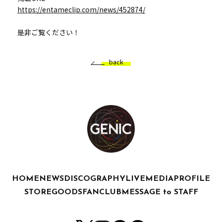
https://entameclip.com/news/452874/
是非ご覧ください！
back
HOME
NEWS
DISCOGRAPHY
LIVE
MEDIA
PROFILE
STORE
GOODS
FANCLUB
MESSAGE to STAFF