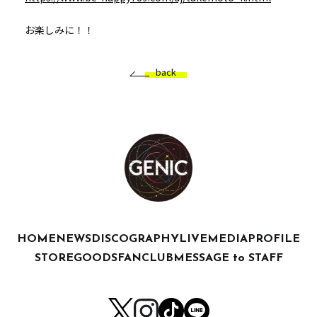
お楽しみに！！
back
HOME
NEWS
DISCOGRAPHY
LIVE
MEDIA
PROFILE
STORE
GOODS
FANCLUB
MESSAGE to STAFF