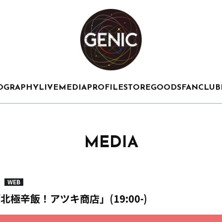
OGRAPHY
LIVE
MEDIA
PROFILE
STORE
GOODS
FANCLUB
MEDIA
WEB
E「北極辛飯！アツキ商店」(19:00-)