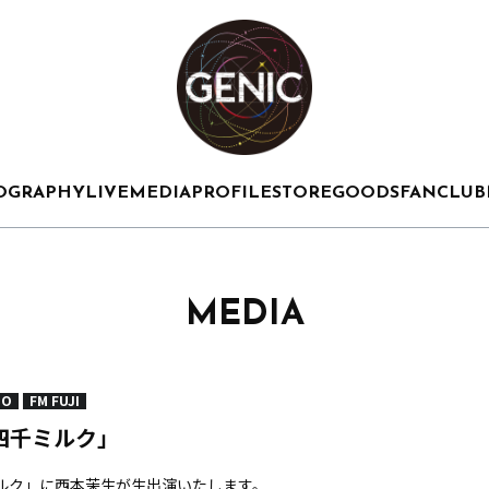
OGRAPHY
LIVE
MEDIA
PROFILE
STORE
GOODS
FANCLUB
MEDIA
IO
FM FUJI
「四千ミルク」
千ミルク」に西本茉生が生出演いたします。