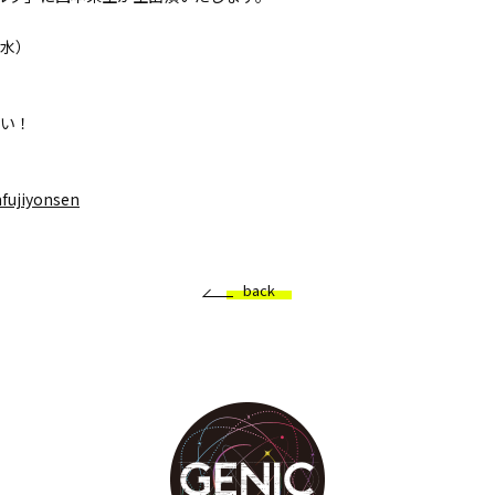
（水）
い！
mfujiyonsen
back