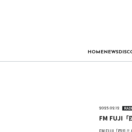
HOME
NEWS
DISC
RAD
2025.02.12
FM FUJI
FM FUJI「四