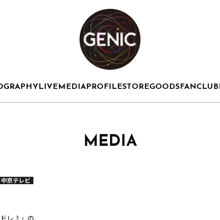
OGRAPHY
LIVE
MEDIA
PROFILE
STORE
GOODS
FANCLUB
MEDIA
中京テレビ
ドレ♪」の