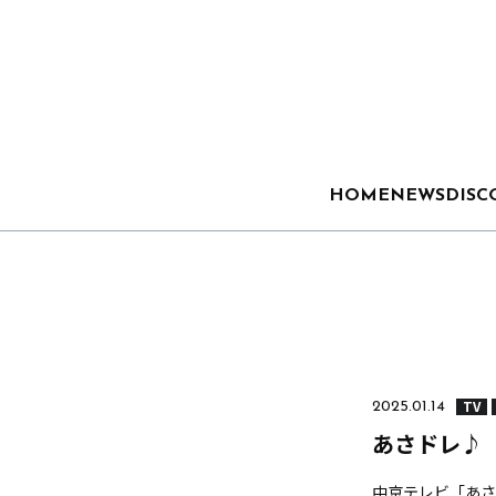
HOME
NEWS
DISC
TV
2025.01.14
あさドレ♪
中京テレビ「あさ