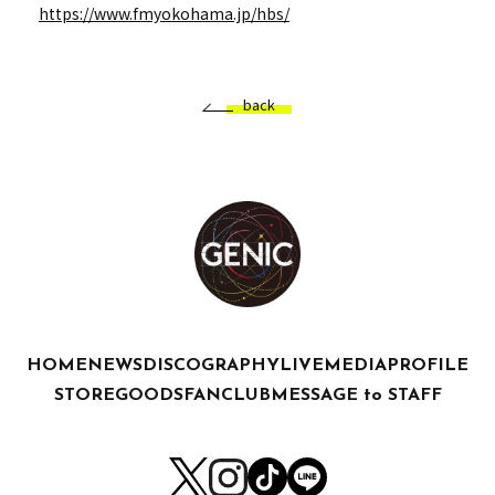
https://www.fmyokohama.jp/hbs/
back
HOME
NEWS
DISCOGRAPHY
LIVE
MEDIA
PROFILE
STORE
GOODS
FANCLUB
MESSAGE to STAFF