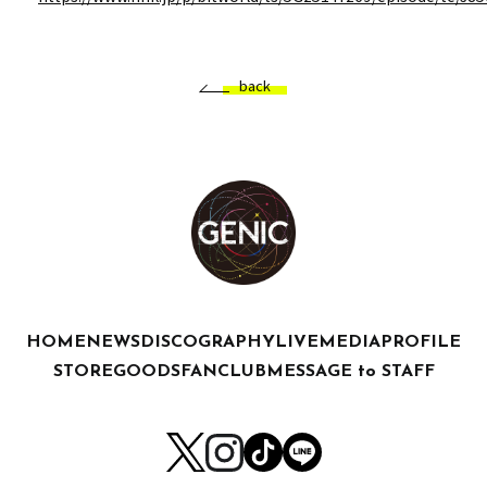
back
HOME
NEWS
DISCOGRAPHY
LIVE
MEDIA
PROFILE
STORE
GOODS
FANCLUB
MESSAGE to STAFF