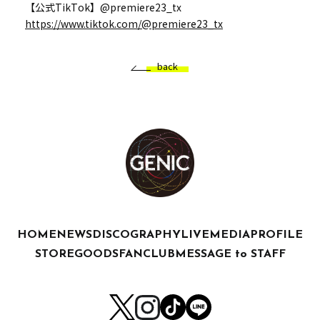
【公式TikTok】@premiere23_tx
https://www.tiktok.com/@premiere23_tx
back
HOME
NEWS
DISCOGRAPHY
LIVE
MEDIA
PROFILE
STORE
GOODS
FANCLUB
MESSAGE to STAFF