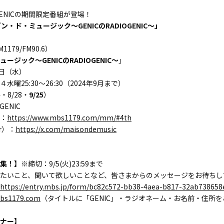
ENICの期間限定番組が登場！
ン・ド・ミュージック～GENICのRADIOGENIC～」
179/FM90.6）
ージック～GENICのRADIOGENIC～
」
4日（水）
曜25:30～26:30（2024年9月まで）
・8/28・
9/25
）
ENIC
：
https://www.mbs1179.com/mm/#4th
er）：
https://x.com/maisondemusic
集！】
※締切：9/5(火)23:59まで
てみたいこと、聞いて欲しいことなど、皆さまからのメッセージをお待ち
https://entry.mbs.jp/form/bc82c572-bb38-4aea-b817-32ab738658
s1179.com
（タイトルに「GENIC」・ラジオネーム・お名前・住所
ナー】