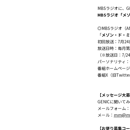
MBSラジオに、G
MBSラジオ「メゾ
◎MBSラジオ（AM1
「
メゾン・ド・ミュ
初回放送：7月2
放送日時：毎月第４水
（※放送日：7/24
パーソナリティ：G
番組ホームページ
番組X（旧Twitt
【メッセージ大募
GENICに聞い
メールフォーム：
メール：
mm@mb
【お便り募集コー