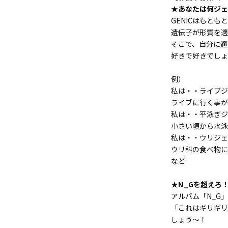
★あなたは何ジェ
GENICはもとも
遺伝子が形質を適
そこで、自分に適
好きで好きでしょ
例）
私は・・ライブジ
ライブに行く事が
私は・・平泳ぎジ
小さい頃から水泳
私は・・ウリジェ
ウリ科の食べ物
など
★N_Gを超えろ
アルバム「N_G」
「これはギリギリ
しょう～！