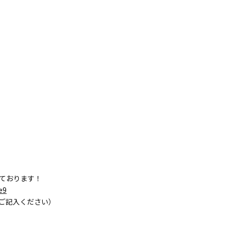
しております！
e9
をご記入ください）