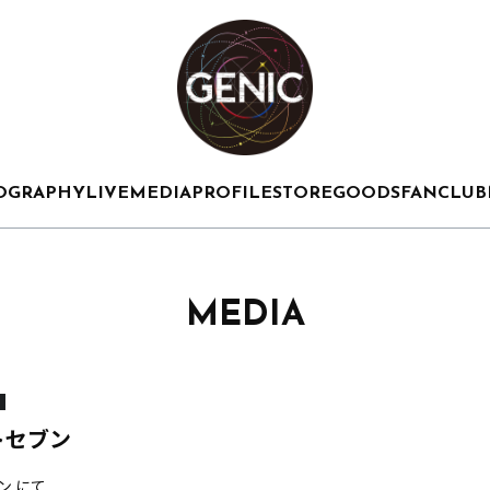
OGRAPHY
LIVE
MEDIA
PROFILE
STORE
GOODS
FANCLUB
MEDIA
トセブン
ン にて