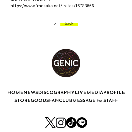
https://www.fmosaka.net/_sites/16783666
back
HOME
NEWS
DISCOGRAPHY
LIVE
MEDIA
PROFILE
STORE
GOODS
FANCLUB
MESSAGE to STAFF