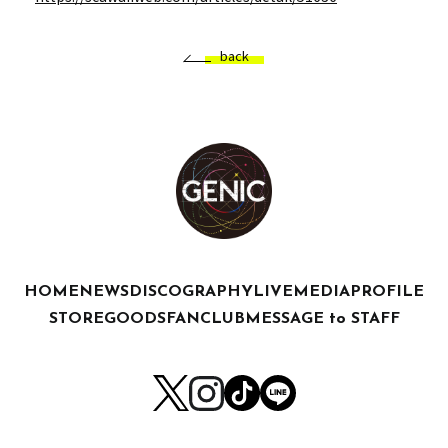
back
HOME
NEWS
DISCOGRAPHY
LIVE
MEDIA
PROFILE
STORE
GOODS
FANCLUB
MESSAGE to STAFF