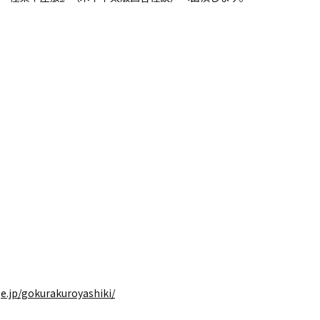
ge.jp/gokurakuroyashiki/