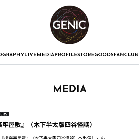
OGRAPHY
LIVE
MEDIA
PROFILE
STORE
GOODS
FANCLUB
MEDIA
ERS
楽牢屋敷』（木下半太版四谷怪談）
『極楽牢屋敷』（木下半太版四谷怪談）へ出演します。