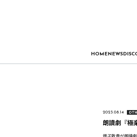
HOME
NEWS
DISC
OTH
2023.08.14
朗讀劇『極
増子敦貴が朗讀劇