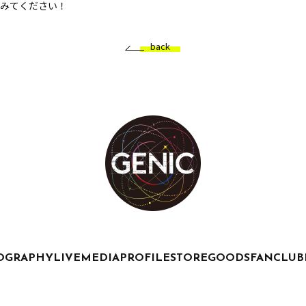
みてください！
back
OGRAPHY
LIVE
MEDIA
PROFILE
STORE
GOODS
FANCLUB