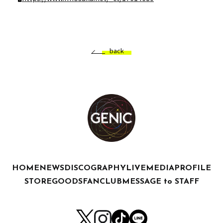
back
HOME
NEWS
DISCOGRAPHY
LIVE
MEDIA
PROFILE
STORE
GOODS
FANCLUB
MESSAGE to STAFF