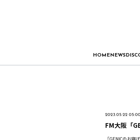
HOME
NEWS
DISC
2023.05.22 05:0
FM大阪「GE
「GENICのお寝