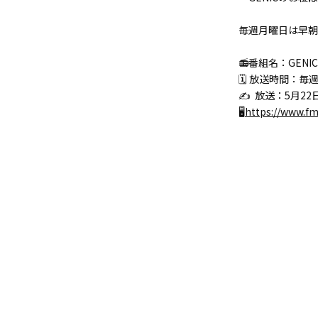
毎週月曜日は早朝
📻番組名：GENI
🗓 放送時間：毎週月
✍ 放送：5月22
🖥
https://www.f