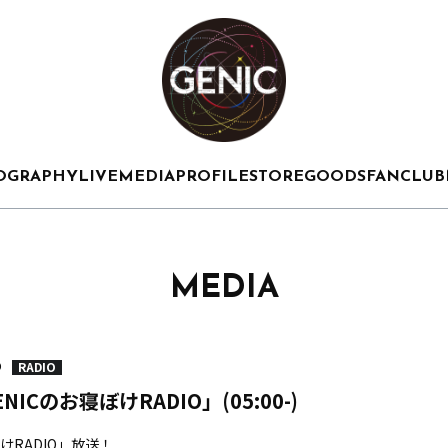
OGRAPHY
LIVE
MEDIA
PROFILE
STORE
GOODS
FANCLUB
MEDIA
RADIO
0
NICのお寝ぼけRADIO」(05:00-)
ぼけRADIO」放送！