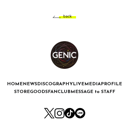
back
HOME
NEWS
DISCOGRAPHY
LIVE
MEDIA
PROFILE
STORE
GOODS
FANCLUB
MESSAGE to STAFF