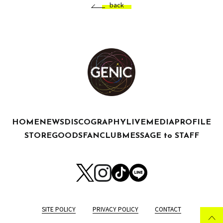
back
HOME
NEWS
DISCOGRAPHY
LIVE
MEDIA
PROFILE
STORE
GOODS
FANCLUB
MESSAGE to STAFF
SITE POLICY
PRIVACY POLICY
CONTACT