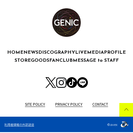
HOME
NEWS
DISCOGRAPHY
LIVE
MEDIA
PROFILE
STORE
GOODS
FANCLUB
MESSAGE to STAFF
SITE POLICY
PRIVACY POLICY
CONTACT
©avex
利用者情報の外部送信