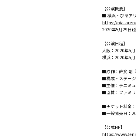
【公演概要】
■ 横浜・ぴあア
https://pia-are
2020年5月29日(金
【公演日程】
大阪：2020年5月
横浜：2020年5月
■原作：許斐 剛
■構成・ステージ
■主催：テニミュ
■協賛：ファミリ
■チケット料金：
■一般発売日：2020
【公式HP】
https://www.ten