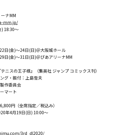
リーナMM
na-mm.jp/
) 18:30～
22日(金)～24日(日)＠大阪城ホール
29日(金)～31日(日)＠ぴあアリーナMM
『テニスの王子様』（集英社 ジャンプ コミックス刊）
ング・振付：上島雪夫
製作委員会
ーマート
6,800円（全席指定／税込み）
年4月19日(日) 10:00～
nimu.com/3rd_dl2020/