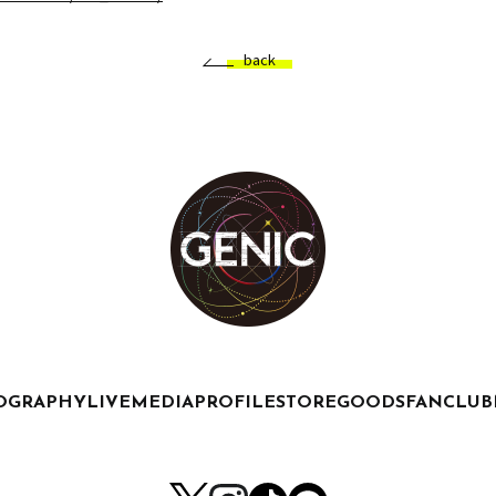
back
OGRAPHY
LIVE
MEDIA
PROFILE
STORE
GOODS
FANCLUB