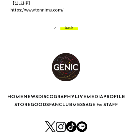
【公式HP】
https://www.tennimu.com/
back
HOME
NEWS
DISCOGRAPHY
LIVE
MEDIA
PROFILE
STORE
GOODS
FANCLUB
MESSAGE to STAFF