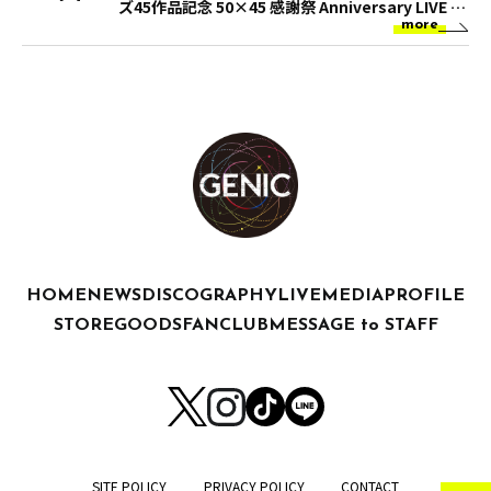
ズ45作品記念 50×45 感謝祭 Anniversary LIVE &
more
SHOW』 2022年6月22日（水）スペシャルパッケ
ージBlu-ray発売‼(敦貴)
HOME
NEWS
DISCOGRAPHY
LIVE
MEDIA
PROFILE
STORE
GOODS
FANCLUB
MESSAGE to STAFF
SITE POLICY
PRIVACY POLICY
CONTACT