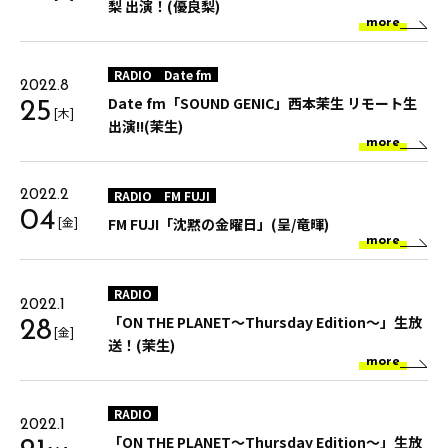
梨 出演！(優良梨)
more
RADIO
Date fm
2022.8
Date fm「SOUND GENIC」西本茉生 リモート生
25
[木]
出演!!(茉生)
more
RADIO
FM FUJI
2022.2
04
[金]
FM FUJI「沈黙の金曜日」(呈/竜暉)
more
RADIO
2022.1
「ON THE PLANET～Thursday Edition～」生放
28
[金]
送！(茉生)
more
RADIO
2022.1
「ON THE PLANET～Thursday Edition～」生放