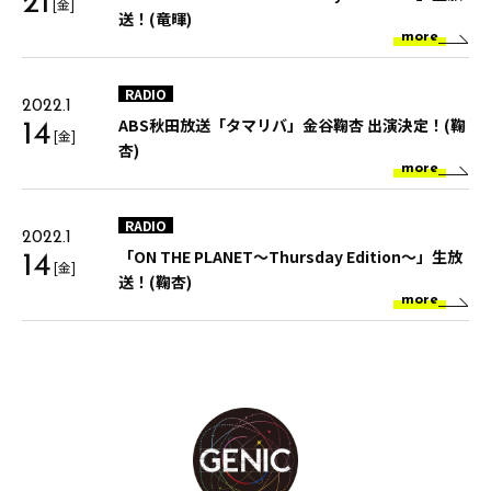
21
[金]
送！(竜暉)
more
RADIO
2022.1
ABS秋田放送「タマリバ」金谷鞠杏 出演決定！(鞠
14
[金]
杏)
more
RADIO
2022.1
「ON THE PLANET～Thursday Edition～」生放
14
[金]
送！(鞠杏)
more