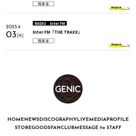
西澤 呈
more
RADIO
Inter FM
2025.4
Inter FM『THE TRAXX』
03
[木]
西澤 呈
more
HOME
NEWS
DISCOGRAPHY
LIVE
MEDIA
PROFILE
STORE
GOODS
FANCLUB
MESSAGE to STAFF