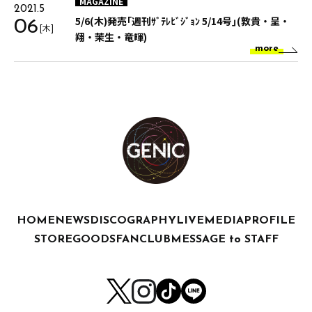
MAGAZINE
2021.5
5/6(木)発売｢週刊ｻﾞﾃﾚﾋﾞｼﾞｮﾝ 5/14号｣(敦貴・呈・
06
[木]
翔・茉生・竜暉)
more
HOME
NEWS
DISCOGRAPHY
LIVE
MEDIA
PROFILE
STORE
GOODS
FANCLUB
MESSAGE to STAFF