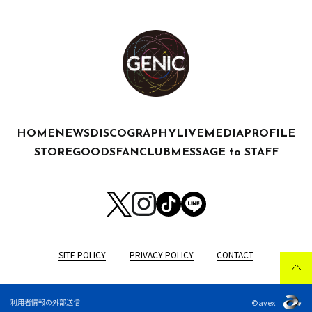
HOME
NEWS
DISCOGRAPHY
LIVE
MEDIA
PROFILE
STORE
GOODS
FANCLUB
MESSAGE to STAFF
SITE POLICY
PRIVACY POLICY
CONTACT
©avex
利用者情報の外部送信