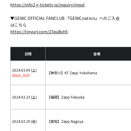
https://info2.y-tickets.jp/inquiry/input
▼GENIC OFFICIAL FANCLUB 『GENICnation』へのご入会
はこちら
https://tinyurl.com/23pu8xh5
日程
会場
2024.03.09 (土)
【神奈川】KT Zepp Yokohama
SOLD_OUT
2024.03.23 (土)
【福岡】Zepp Fukuoka
2024.03.29 (金)
【愛知】Zepp Nagoya