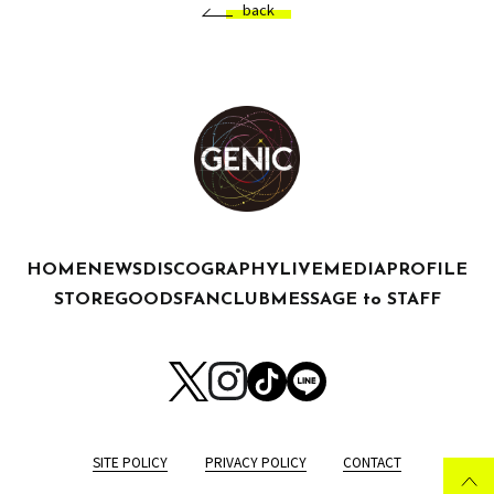
back
HOME
NEWS
DISCOGRAPHY
LIVE
MEDIA
PROFILE
STORE
GOODS
FANCLUB
MESSAGE to STAFF
SITE POLICY
PRIVACY POLICY
CONTACT