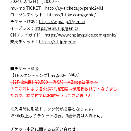
2024年2月3日(土)10:00 ～
mu-mo TICKET：
http://r.y-tickets.jp/genic2401
ローソンチケット：
https://l-tike.com/genic/
チケットぴあ：
https://w.pia.jp/t/genic/
イープラス：
https://eplus.jp/genic/
CNプレイガイド：
https://www.cnplayguide.com/genic/
楽天チケット：
https://r-t.jp/genic
■チケット料金
【1Fスタンディング】¥7,500-（税込）
【2F指定席】¥8,500-（税込） ※Zepp公演のみ
└ご好評により各公演2F指定席は予定枚数終了となりまし
たので、本受付ではお取扱いはございません。
※入場時に別途ドリンク代が必要となります。
※3歳以上よりチケット必要。3歳未満は入場不可。
チケット申込に関するお問い合わせ：