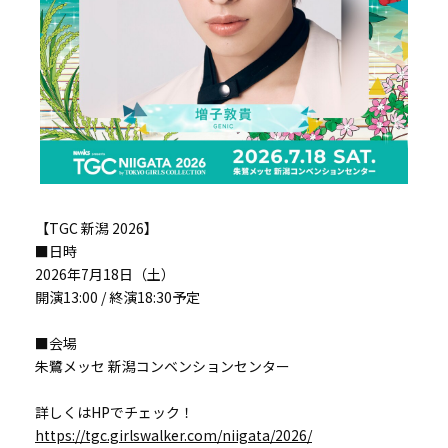
【TGC 新潟 2026】
■日時
2026年7月18日（土）
開演13:00 / 終演18:30予定
■会場
朱鷺メッセ 新潟コンベンションセンター
詳しくはHPでチェック！
https://tgc.girlswalker.com/niigata/2026/