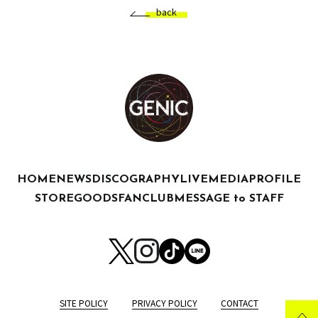
back
HOME
NEWS
DISCOGRAPHY
LIVE
MEDIA
PROFILE
STORE
GOODS
FANCLUB
MESSAGE to STAFF
SITE POLICY
PRIVACY POLICY
CONTACT