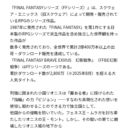
『FINAL FANTASYシリーズ（FFシリーズ）』は、スクウェ
ア・エニックス（旧スクウェア）によって開発・販売されて
いるRPGのシリーズ作品。
1987年に発売された『FINAL FANTASY』を第1作とする日
本製のRPGシリーズで派生作品を含め独立した世界観を持っ
た作品が
数多く発売されており、全世界で累計2億400万本以上の出
荷・ダウンロード販売を達成している。
『FINAL FANTASY BRAVE EXVIUS 幻影戦争』（FFBE幻影
戦争）はFFシリーズの一つである。
累計ダウンロード数が2,800万（※2025年8月）を超える大
人気タイトル。
列強に囲まれた小国リオニスは『翼ある者』に授けられた
『指輪』の力『ビジョン』──すなわち具現化された想いを
使役し戦わせることのできる力で独立国として、
他国からの侵略を防いでいた。フェネス王・ムラガを討ち果
たしたリオニスの王・モント。しかし、その戦いの果てに崩
壊したリオニス城の地下から