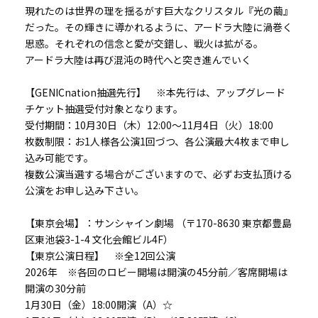
現れたのは世界の理を揺るがす巨大なクリスタル『光の繭』
だった。その輝きに導かれるように、アードラ大陸に渦巻く
思惑。それぞれの信念と愛が交錯し、戦火は拡がる。
アードラ大陸は再び混沌の時代へと突き進んでいく
【GENICnation抽選先行】 ※本先行は、アップグレード
チケット抽選受付対象となります。
受付期間：10月30日（木）12:00～11月4日（火）18:00
枚数制限：お1人様各公演1回づつ、各公演最大4枚まで申し
込み可能です。
複数公演当選する場合がございますので、必ずお支払頂ける
公演をお申し込み下さい。
【東京会場】：サンシャイン劇場 （〒170-8630 東京都豊島
区東池袋3-1-4 文化会館ビル4F）
【東京公演日程】 ※全12回公演
2026年 ※各回のロビー開場は開演の45分前／客席開場は
開演の30分前
1月30日（金）18:00開演（A）☆