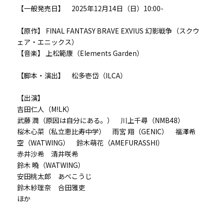
【一般発売日】 2025年12月14日（日）10:00-
【原作】 FINAL FANTASY BRAVE EXVIUS 幻影戦争（スクウ
ェア・エニックス）
【音楽】 上松範康（Elements Garden）
【脚本・演出】 松多壱岱（ILCA）
【出演】
吉田仁人（M!LK）
武藤 潤（原因は自分にある。） 川上千尋（NMB48）
桜木心菜（私立恵比寿中学） 雨宮 翔（GENIC） 福澤希
空（WATWING） 鈴木萌花（AMEFURASSHI）
赤井沙希 清井咲希
鈴木 曉（WATWING）
安田桃太郎 あべこうじ
鈴木紗理奈 合田雅吏
ほか