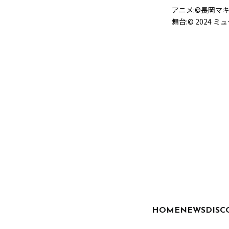
アニメ:©長岡マキ子
舞台:© 202
HOME
NEWS
DISC