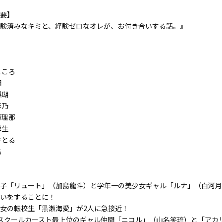
要】
験済みなキミと、経験ゼロなオレが、お付き合いする話。』
こころ
翔
梨瑚
彩乃
万理那
舜生
さとる
佑
子「リュート」（加島龍斗）と学年一の美少女ギャル「ルナ」（白河月
いをすることに！
女の転校生「黒瀬海愛」が2人に急接近！
スクールカースト最上位のギャル仲間「ニコル」（山名笑琉）と「アカ