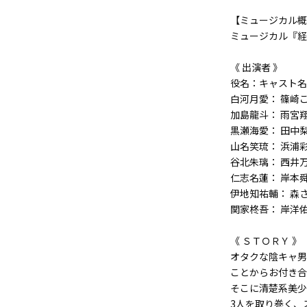
【ミュージカル概
ミュージカル『経
《 出演者 》
役名：キャスト名
白河月愛： 篠崎
加島龍斗： 雨宮
黒瀬海愛： 田中
山名笑琉： 浜浦
谷北朱璃： 西井
仁志名蓮： 岸本
伊地知祐輔： 森
関家柊吾： 岸洋
《 ＳＴＯＲＹ 》
オタクな陰キャ男
ことからお付き合
そこに清楚系美少
3人を取り巻く、