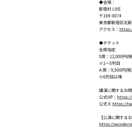
◆会場：
新宿村 LIVE
〒169-0074
東京都新宿区北新宿
アクセス：
https
◆チケット
全席指定
S席：12,000円(
※1～5列目
A 席：9,500円(税
※6列目以降
講演に関するお問
公式HP：
https:
公式 X:
https://t
【公演に関するお
https://wondervi