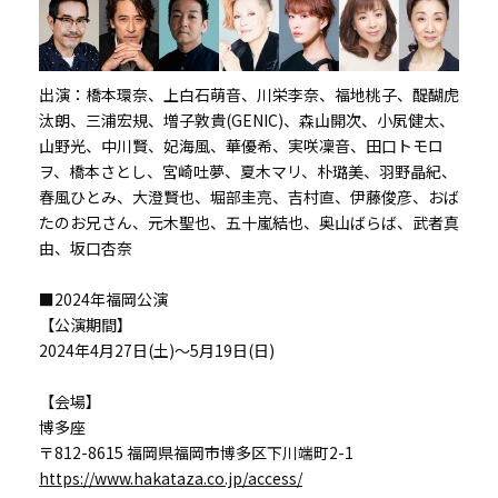
出演：橋本環奈、上白石萌音、川栄李奈、福地桃子、醍醐虎
汰朗、三浦宏規、増子敦貴(GENIC)、森山開次、小㞍健太、
山野光、中川賢、妃海風、華優希、実咲凜音、田口トモロ
ヲ、橋本さとし、宮崎吐夢、夏木マリ、朴璐美、羽野晶紀、
春風ひとみ、大澄賢也、堀部圭亮、吉村直、伊藤俊彦、おば
たのお兄さん、元木聖也、五十嵐結也、奥山ばらば、武者真
由、坂口杏奈
■2024年福岡公演
【公演期間】
2024年4月27日(土)～5月19日(日)
【会場】
博多座
〒812-8615 福岡県福岡市博多区下川端町2-1
https://www.hakataza.co.jp/access/