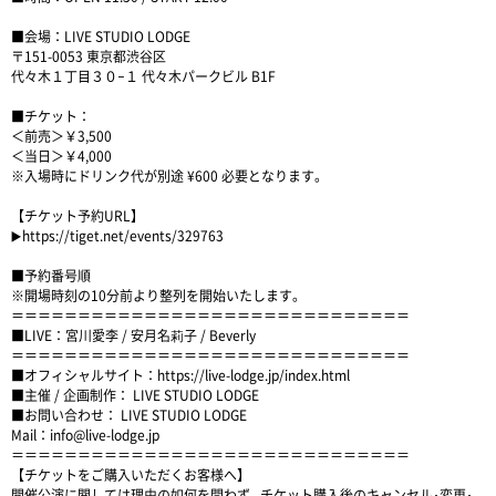
■会場：LIVE STUDIO LODGE
〒151-0053 東京都渋谷区
代々木１丁目３０−１ 代々木パークビル B1F
■チケット：
＜前売＞￥3,500
＜当日＞￥4,000
※入場時にドリンク代が別途 ¥600 必要となります。
【チケット予約URL】
▶️
https://tiget.net/events/329763
■予約番号順
※開場時刻の10分前より整列を開始いたします。
＝＝＝＝＝＝＝＝＝＝＝＝＝＝＝＝＝＝＝＝＝＝＝＝＝＝＝＝＝＝
■LIVE：宮川愛李 / 安月名莉子 / Beverly
＝＝＝＝＝＝＝＝＝＝＝＝＝＝＝＝＝＝＝＝＝＝＝＝＝＝＝＝＝＝
■オフィシャルサイト：
https://live-lodge.jp/index.html
■主催 / 企画制作： LIVE STUDIO LODGE
■お問い合わせ： LIVE STUDIO LODGE
Mail：
info@live-lodge.jp
＝＝＝＝＝＝＝＝＝＝＝＝＝＝＝＝＝＝＝＝＝＝＝＝＝＝＝＝＝＝
【チケットをご購入いただくお客様へ】
開催公演に関しては理由の如何を問わず､ チケット購入後のキャンセル･変更･