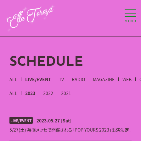
MENU
SCHEDULE
ALL
LIVE/EVENT
TV
RADIO
MAGAZINE
WEB
ALL
2023
2022
2021
2023.05.27
[Sat]
LIVE/EVENT
5/27(土) 幕張メッセで開催される「POP YOURS 2023」出演決定！