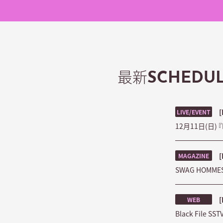
最新
SCHEDU
[
LIVE/EVENT
12月11日(日) 『
[
MAGAZINE
SWAG HOMME
[
WEB
Black File 