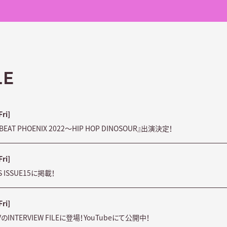
LE
Fri]
BEAT PHOENIX 2022～HIP HOP DINOSOUR』出演決定！
Fri]
S ISSUE15に掲載！
Fri]
SSTVのINTERVIEW FILEに登場！YouTubeにて公開中！