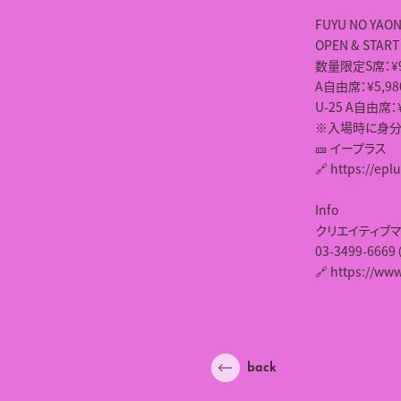
FUYU NO Y
OPEN & START
数量限定S席：¥
A自由席：¥5,9
U-25 A自由席：
※入場時に身分
🎫 イープラス
🔗 https://epl
Info
クリエイティブ
03-3499-666
🔗 https://ww
back