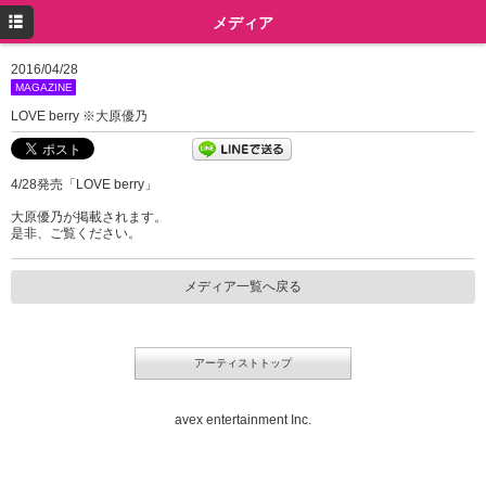
トップ
メディア
プロフィール
2016/04/28
MAGAZINE
ニュース
LOVE berry ※大原優乃
メディア
4/28発売「LOVE berry」
イベント
大原優乃が掲載されます。
ミュージック
是非、ご覧ください。
グッズ
メディア一覧へ戻る
ツイッター
Instagram
アーティストトップ
avex entertainment Inc.