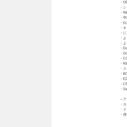
・OP
・シ
・We
・学
・白
・キラ
・に
・よ
・よ
・Da
・Go
・CO
・RE
・ス
・BO
・EZ
・CR
・Su
～ア
・カ
・ド
・僕