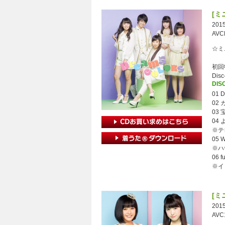
[ミ
2015
AVC
☆ミニ
初回
Dis
DISC
01 
02
03
04
※テ
05 
※ハ
06 f
※イ
[ミ
2015
AVC