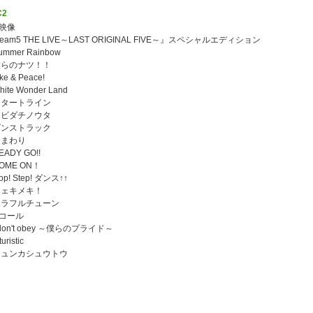
C2
典映像
eam5 THE LIVE～LAST ORIGINAL FIVE～』スペシャルエディション
ummer Rainbow
僕らのナツ！！
ke & Peace!
hite Wonder Land
スタートライン
タビダチノウタ
ダンストラック
ひまわり
EADY GO!!
COME ON！
op! Step! ダンス↑↑
シェキメキ！
カラフルチューン
コール
 don't obey ～僕らのプライド～
turistic
シュンカシュウトウ