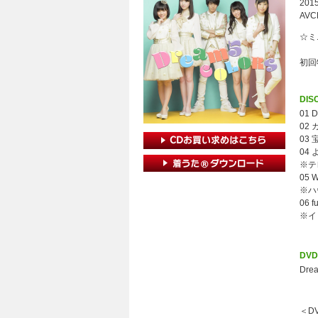
2015
AVC
☆ミニ
初回
DISC
01 
02
03
04
※テ
05 
※ハ
06 f
※イ
DV
Drea
＜D