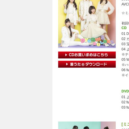
AVC
☆ミニ
初回
CD
01 
02
03
04
※テ
05 
※ハ
06 f
※イ
DVD
01
02 
03 f
[ミ