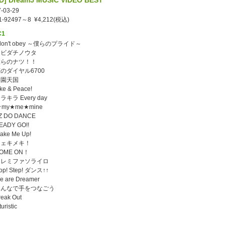
D] Dream5 MUSIC VIDEO BEST
-03-29
1-92497～8 ¥4,212(税込)
C1
 don't obey ～僕らのプライド～
タビダチノウタ
僕らのナツ！！
恋のダイヤル6700
学園天国
ke & Peace!
ラキラ Every day
★my★me★mine
Z DO DANCE
EADY GO!!
ake Me Up!
シェキメキ！
COME ON！
ドレミファソライロ
op! Step! ダンス↑↑
e are Dreamer
みんなで手をつなごう
reak Out
turistic