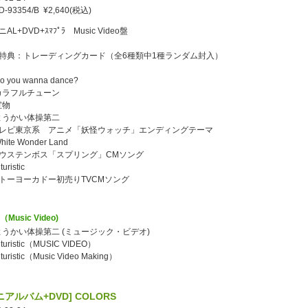
D-93354/B ¥2,640(税込)
AL+DVD+ｽﾏﾌﾟﾗ Music Video盤
特典：トレーディングカード（全6種類中1種ランダム封入）
Do you wanna dance?
 カラフルチューン
 宝物
 ようかい体操第二
レビ東京系 アニメ「妖怪ウォッチ」エンディングテーマ
White Wonder Land
ウステンボス「スプリング」CMソング
uturistic
トーヨーカドー初売りTVCMソング
（Music Video)
 ようかい体操第二 (ミュージック・ビデオ)
futuristic（MUSIC VIDEO）
uturistic（Music Video Making）
ニアルバム+DVD] COLORS