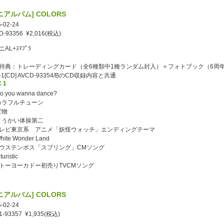
ニアルバム] COLORS
-02-24
D-93356 ¥2,016(税込)
AL+ｽﾏﾌﾟﾗ
特典：トレーディングカード（全6種類中1種ランダム封入）＋フォトブック（6周
c-1[CD] AVCD-93354/BのCD収録内容と共通
 1
Do you wanna dance?
 カラフルチューン
 宝物
 ようかい体操第二
レビ東京系 アニメ「妖怪ウォッチ」エンディングテーマ
White Wonder Land
ウステンボス「スプリング」CMソング
uturistic
トーヨーカドー初売りTVCMソング
ニアルバム] COLORS
-02-24
1-93357 ¥1,935(税込)