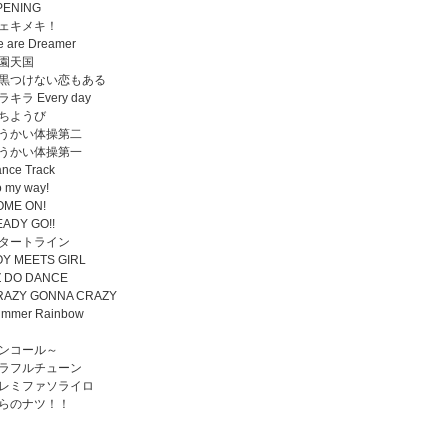
ENING
ェキメキ！
 are Dreamer
園天国
黒つけない恋もある
キラ Every day
ちようび
うかい体操第二
うかい体操第一
nce Track
 my way!
ME ON!
ADY GO!!
タートライン
Y MEETS GIRL
 DO DANCE
AZY GONNA CRAZY
mmer Rainbow
ンコール～
ラフルチューン
レミファソライロ
らのナツ！！