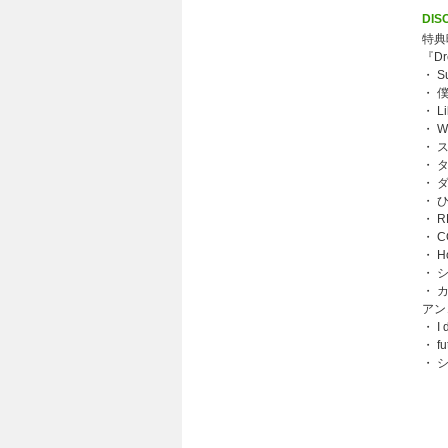
DIS
特
『Dr
・ S
・ 
・ Li
・ W
・ 
・ 
・ 
・ 
・ R
・ 
・ H
・ 
・ 
アン
・ I
・ fu
・ 