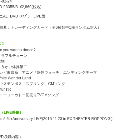
-02-24
D-93355/B ¥2,860(税込)
AL+DVD+ｽﾏﾌﾟﾗ LIVE盤
特典：トレーディングカード（全6種類中1種ランダム封入）
 1
Do you wanna dance?
 カラフルチューン
 宝物
 ようかい体操第二
レビ東京系 アニメ「妖怪ウォッチ」エンディングテーマ
White Wonder Land
ウステンボス「スプリング」CMソング
uturistic
トーヨーカドー初売りTVCMソング
D（LIVE映像）
m5 6th Anniversary LIVE(2015.11.23 in EX THEATER ROPPONGI)
VD収録内容＞