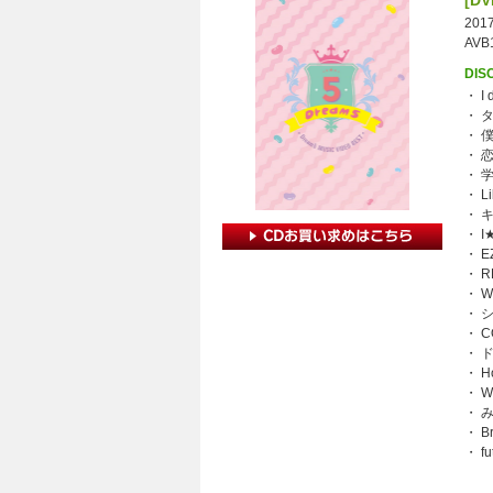
[DV
2017
AVB
DIS
・ I
・ 
・ 
・ 
・ 
・ Li
・ キ
・ I
・ E
・ R
・ W
・ 
・ 
・ 
・ H
・ W
・ 
・ B
・ fu