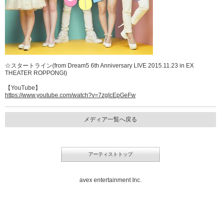
☆スタートライン(from Dream5 6th Anniversary LIVE 2015.11.23 in EX
THEATER ROPPONGI)
【YouTube】
https://www.youtube.com/watch?v=7zgIcEpGeFw
メディア一覧へ戻る
アーティストトップ
avex entertainment Inc.