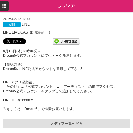
トップ
メディア
プロフィール
2015/08/13 18:00
LINE
WEB
ニュース
LINE LIVE CAST出演決定！！
メディア
8月13日(木)18時00分～
イベント
Dream5公式アカウントにて生トーク放送します。
ミュージック
【視聴方法】
Dream5のLINE公式アカウントを登録して下さい!
グッズ
LINEアプリ起動後、
ツイッター
「その他」→「公式アカウント」→「アーティスト」の順でアクセス。
Dream5公式アカウントをタップして追加してください。
Instagram
LINE ID: @dream5
※もしくは「Dream5」で検索お願いします。
メディア一覧へ戻る